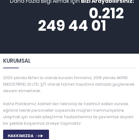
Daha Fazla Bilgi Almak İçin
Bizi Arayabilirsiniz:
0.212
249 44 01
KURUMSAL
2000 yılında Akfen Isı olarak kurulan firmamız, 2016 yılında AKFEN
ENDÜSTRİYEL ISI LTD. ŞTİ. olarak hizmet hayatına dahada güçlenerek
devam etmektedir.
Kalite Politikamız; kaliteli-ileri teknoloji ile taahhüt edilen sürede,
eğitimli teknik personeller sayesinde müşteri memnuniyetine
ulaşmak için sürekli iyileştirme faaliyetlerimiz ile çevremize duyarlı
bir şekilde başarımızı zirveye taşımaktır.
HAKKIMIZDA