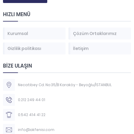
HIZLI MENÜ
Kurumsal
Çözüm Ortaklarımız
Gizlilik politikası
İletişim
BİZE ULAŞIN
Necatibey Cd. No:35/B Karaköy - Beyoğlu/İSTANBUL
0.212 249 44 01
0.542 414 41 22
info@akfenisi.com