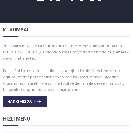
KURUMSAL
2000 yılında Akfen Isı olarak kurulan firmamız, 2016 yılında AKFEN
ENDÜSTRİYEL ISI LTD. ŞTİ. olarak hizmet hayatına dahada güçlenerek
devam etmektedir.
Kalite Politikamız; kaliteli-ileri teknoloji ile taahhüt edilen sürede,
eğitimli teknik personeller sayesinde müşteri memnuniyetine
ulaşmak için sürekli iyileştirme faaliyetlerimiz ile çevremize duyarlı
bir şekilde başarımızı zirveye taşımaktır.
HAKKIMIZDA
HIZLI MENÜ