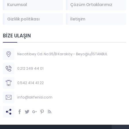
Kurumsal
Çözüm Ortaklarımız
Gizlilik politikası
İletişim
BİZE ULAŞIN
Necatibey Cd. No:35/B Karaköy - Beyoğlu/İSTANBUL
0.212 249 44 01
0.542 414 41 22
info@akfenisi.com