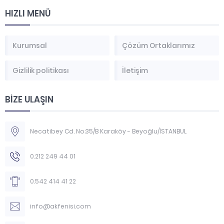
HIZLI MENÜ
Kurumsal
Çözüm Ortaklarımız
Gizlilik politikası
İletişim
BİZE ULAŞIN
Necatibey Cd. No:35/B Karaköy - Beyoğlu/İSTANBUL
0.212 249 44 01
0.542 414 41 22
info@akfenisi.com