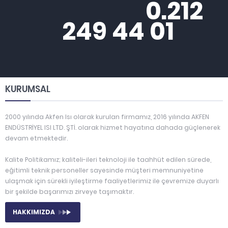
0.212
249 44 01
KURUMSAL
2000 yılında Akfen Isı olarak kurulan firmamız, 2016 yılında AKFEN
ENDÜSTRİYEL ISI LTD. ŞTİ. olarak hizmet hayatına dahada güçlenerek
devam etmektedir.
Kalite Politikamız; kaliteli-ileri teknoloji ile taahhüt edilen sürede,
eğitimli teknik personeller sayesinde müşteri memnuniyetine
ulaşmak için sürekli iyileştirme faaliyetlerimiz ile çevremize duyarlı
bir şekilde başarımızı zirveye taşımaktır.
HAKKIMIZDA