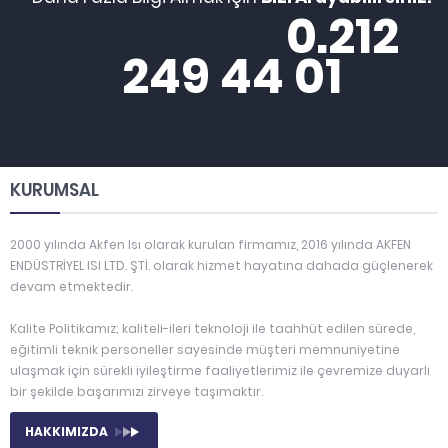
0.212
249 44 01
KURUMSAL
2000 yılında Akfen Isı olarak kurulan firmamız, 2016 yılında AKFEN
ENDÜSTRİYEL ISI LTD. ŞTİ. olarak hizmet hayatına dahada güçlenerek
devam etmektedir.
Kalite Politikamız; kaliteli-ileri teknoloji ile taahhüt edilen sürede,
eğitimli teknik personeller sayesinde müşteri memnuniyetine
ulaşmak için sürekli iyileştirme faaliyetlerimiz ile çevremize duyarlı
bir şekilde başarımızı zirveye taşımaktır.
HAKKIMIZDA