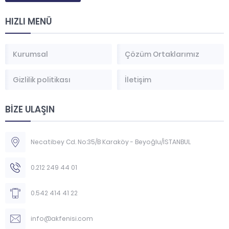
HIZLI MENÜ
Kurumsal
Çözüm Ortaklarımız
Gizlilik politikası
İletişim
BİZE ULAŞIN
Necatibey Cd. No:35/B Karaköy - Beyoğlu/İSTANBUL
0.212 249 44 01
0.542 414 41 22
info@akfenisi.com