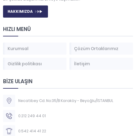
HAKKIMIZDA
HIZLI MENÜ
Kurumsal
Çözüm Ortaklarımız
Gizlilik politikası
İletişim
BİZE ULAŞIN
Necatibey Cd. No:35/B Karaköy - Beyoğlu/İSTANBUL
0.212 249 44 01
0.542 414 41 22