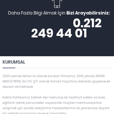
Daha Fazla Bilgi Almak İçin
Bizi Arayabilirsiniz:
0.212
249 44 01
KURUMSAL
2000 yılında Akfen Isı olarak kurulan firmamız, 2016 yılında AKFEN
ENDÜSTRİYEL ISI LTD. ŞTİ. olarak hizmet hayatına dahada güçlenerek
devam etmektedir.
Kalite Politikamız; kaliteli-ileri teknoloji ile taahhüt edilen sürede,
eğitimli teknik personeller sayesinde müşteri memnuniyetine
ulaşmak için sürekli iyileştirme faaliyetlerimiz ile çevremize duyarlı
bir şekilde başarımızı zirveye taşımaktır.