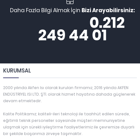
Daha Fazla Bilgi Almak İçin
Bizi Arayabilirsiniz:
0.212
249 44 01
KURUMSAL
2000 yılında Akfen Isı olarak kurulan firmamız, 2016 yılında AKFEN
ENDÜSTRİYEL ISI LTD. ŞTİ. olarak hizmet hayatına dahada güçlenerek
devam etmektedir.
Kalite Politikamız; kaliteli-ileri teknoloji ile taahhüt edilen sürede,
eğitimli teknik personeller sayesinde müşteri memnuniyetine
ulaşmak için sürekli iyileştirme faaliyetlerimiz ile çevremize duyarlı
bir şekilde başarımızı zirveye taşımaktır.