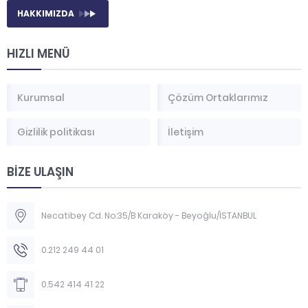
HAKKIMIZDA
HIZLI MENÜ
Kurumsal
Çözüm Ortaklarımız
Gizlilik politikası
İletişim
BİZE ULAŞIN
Necatibey Cd. No:35/B Karaköy - Beyoğlu/İSTANBUL
0.212 249 44 01
0.542 414 41 22