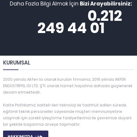
Daha Fazla Bilgi Almak İçin
Bizi Arayabilirsiniz:
0.212
249 44 01
KURUMSAL
2000 yılında Akfen Isı olarak kurulan firmamız, 2016 yılında AKFEN
ENDÜSTRİYEL ISI LTD. ŞTİ. olarak hizmet hayatına dahada güçlenerek
devam etmektedir.
Kalite Politikamız; kaliteli-ileri teknoloji ile taahhüt edilen sürede,
eğitimli teknik personeller sayesinde müşteri memnuniyetine
ulaşmak için sürekli iyileştirme faaliyetlerimiz ile çevremize duyarlı
bir şekilde başarımızı zirveye taşımaktır.
HAKKIMIZDA