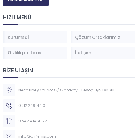
HIZLI MENÜ
Kurumsal
Çözüm Ortaklarımız
Gizlilik politikası
İletişim
BİZE ULAŞIN
Necatibey Cd. No:35/B Karaköy - Beyoğlu/İSTANBUL
0.212 249 44 01
0.542 414 41 22
info@akfenisi.com