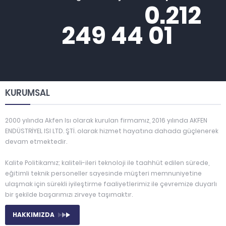
0.212
249 44 01
KURUMSAL
2000 yılında Akfen Isı olarak kurulan firmamız, 2016 yılında AKFEN
ENDÜSTRİYEL ISI LTD. ŞTİ. olarak hizmet hayatına dahada güçlenerek
devam etmektedir.
Kalite Politikamız; kaliteli-ileri teknoloji ile taahhüt edilen sürede,
eğitimli teknik personeller sayesinde müşteri memnuniyetine
ulaşmak için sürekli iyileştirme faaliyetlerimiz ile çevremize duyarlı
bir şekilde başarımızı zirveye taşımaktır.
HAKKIMIZDA