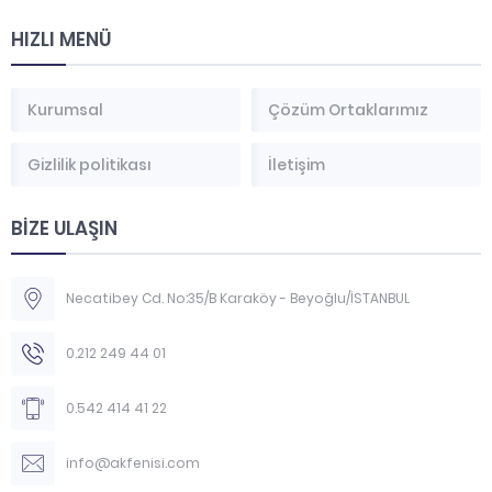
HIZLI MENÜ
Kurumsal
Çözüm Ortaklarımız
Gizlilik politikası
İletişim
BİZE ULAŞIN
Necatibey Cd. No:35/B Karaköy - Beyoğlu/İSTANBUL
0.212 249 44 01
0.542 414 41 22
info@akfenisi.com