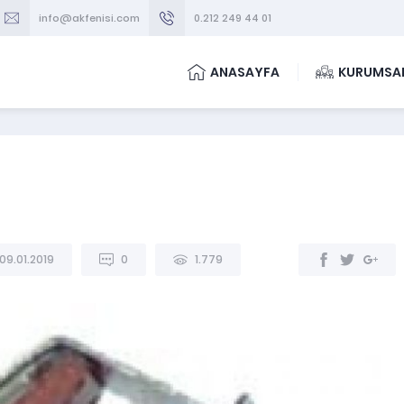
info@akfenisi.com
0.212 249 44 01
ANASAYFA
KURUMSA
09.01.2019
0
1.779
GAZ VALFLERI
-
KOMBİ YEDEK PARÇA
GAZ VALFİ