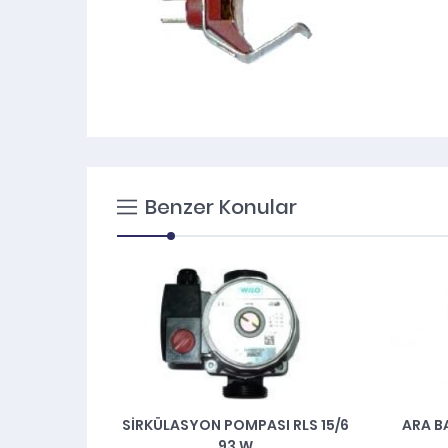
Benzer Konular
STO
SİRKÜLASYON POMPASI RLS 15/6
ARA B
93 W