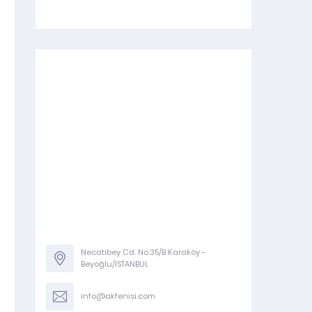
Necatibey Cd. No:35/B Karaköy -
Beyoğlu/İSTANBUL
info@akfenisi.com