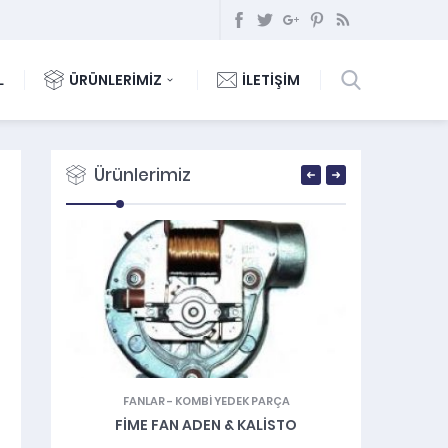
L
ÜRÜNLERİMİZ
İLETİŞİM
Ürünlerimiz
FANLAR
-
KOMBİ YEDEK PARÇA
EMNIYET 
FIME FAN ADEN & KALISTO
EMNIYET