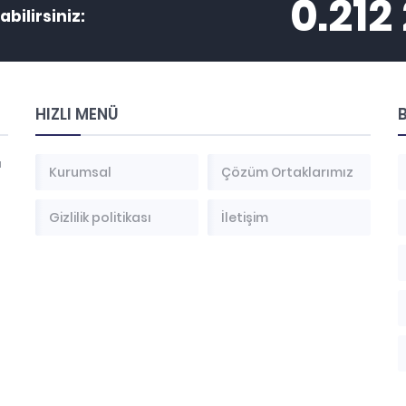
0.212
abilirsiniz:
HIZLI MENÜ
B
a
Kurumsal
Çözüm Ortaklarımız
Gizlilik politikası
İletişim
ı