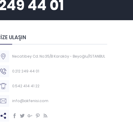
 249 44 01
İZE ULAŞIN
Necatibey Cd. No:35/B Karaköy - Beyoğlu/İSTANBUL
0.212 249 44 01
0.542 414 41 22
info@akfenisi.com