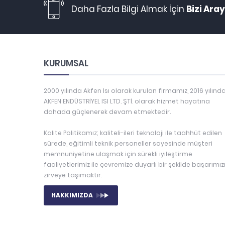
Daha Fazla Bilgi Almak İçin
Bizi Aray
KURUMSAL
2000 yılında Akfen Isı olarak kurulan firmamız, 2016 yılınd
AKFEN ENDÜSTRİYEL ISI LTD. ŞTİ. olarak hizmet hayatına
dahada güçlenerek devam etmektedir.
Kalite Politikamız; kaliteli-ileri teknoloji ile taahhüt edilen
sürede, eğitimli teknik personeller sayesinde müşteri
memnuniyetine ulaşmak için sürekli iyileştirme
faaliyetlerimiz ile çevremize duyarlı bir şekilde başarımız
zirveye taşımaktır.
HAKKIMIZDA