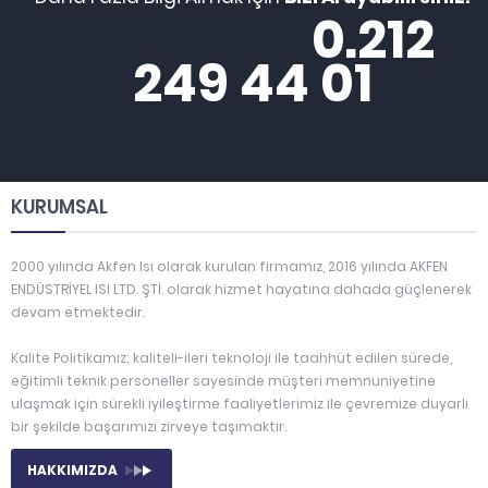
0.212
249 44 01
KURUMSAL
2000 yılında Akfen Isı olarak kurulan firmamız, 2016 yılında AKFEN
ENDÜSTRİYEL ISI LTD. ŞTİ. olarak hizmet hayatına dahada güçlenerek
devam etmektedir.
Kalite Politikamız; kaliteli-ileri teknoloji ile taahhüt edilen sürede,
eğitimli teknik personeller sayesinde müşteri memnuniyetine
ulaşmak için sürekli iyileştirme faaliyetlerimiz ile çevremize duyarlı
bir şekilde başarımızı zirveye taşımaktır.
HAKKIMIZDA