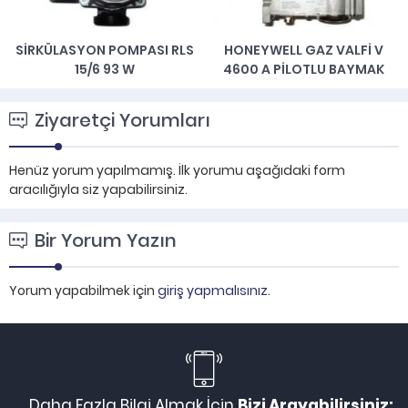
SİRKÜLASYON POMPASI RLS
HONEYWELL GAZ VALFI V
15/6 93 W
4600 A PILOTLU BAYMAK
Ziyaretçi Yorumları
Henüz yorum yapılmamış. İlk yorumu aşağıdaki form
aracılığıyla siz yapabilirsiniz.
Bir Yorum Yazın
Yorum yapabilmek için
giriş yapmalısınız
.
Daha Fazla Bilgi Almak İçin
Bizi Arayabilirsiniz: