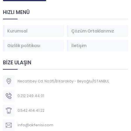
HIZLI MENÜ
Kurumsal
Çözüm Ortaklarımız
Gizlilik politikası
İletişim
BİZE ULAŞIN
Necatibey Cd. No:35/B Karaköy - Beyoğlu/İSTANBUL
0.212 249 44 01
0.542 414 41 22
info@akfenisi.com