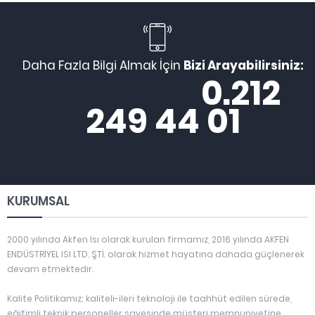
Daha Fazla Bilgi Almak İçin
Bizi Arayabilirsiniz:
0.212
249 44 01
KURUMSAL
2000 yılında Akfen Isı olarak kurulan firmamız, 2016 yılında AKFEN
ENDÜSTRİYEL ISI LTD. ŞTİ. olarak hizmet hayatına dahada güçlenerek
devam etmektedir.
Kalite Politikamız; kaliteli-ileri teknoloji ile taahhüt edilen sürede,
eğitimli teknik personeller sayesinde müşteri memnuniyetine