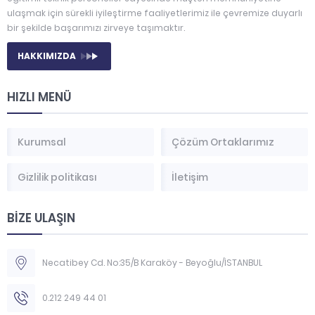
ulaşmak için sürekli iyileştirme faaliyetlerimiz ile çevremize duyarlı
bir şekilde başarımızı zirveye taşımaktır.
HAKKIMIZDA
HIZLI MENÜ
Kurumsal
Çözüm Ortaklarımız
Gizlilik politikası
İletişim
BİZE ULAŞIN
Necatibey Cd. No:35/B Karaköy - Beyoğlu/İSTANBUL
0.212 249 44 01