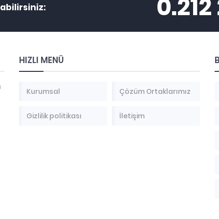
0.212
abilirsiniz:
HIZLI MENÜ
B
a
Kurumsal
Çözüm Ortaklarımız
Gizlilik politikası
İletişim
ı