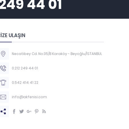
 249 44 01
İZE ULAŞIN
Necatibey Cd. No:35/B Karaköy - Beyoğlu/İSTANBUL
0.212 249 44 01
0.542 414 41 22
info@akfenisi.com