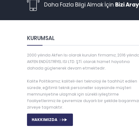
Daha Fazla Bilgi Almak İçin
Bizi Aray
KURUMSAL
2000 yılında Akfen Isı olarak kurulan firmamız, 2016 yılınd
AKFEN ENDÜSTRİYEL ISI LTD. ŞTİ. olarak hizmet hayatına
dahada güçlenerek devam etmektedir.
Kalite Politikamız; kaliteli-ileri teknoloji ile taahhüt edilen
sürede, eğitimli teknik personeller sayesinde müşteri
memnuniyetine ulaşmak için sürekli iyileştirme
faaliyetlerimiz ile çevremize duyarlı bir şekilde başarımız
zirveye taşımaktır.
HAKKIMIZDA