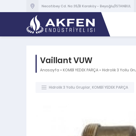
Necatibey Cd. No:35/B Karaköy - Beyoğlu/İSTANBUL
Vaillant VUW
Anasayfa
»
KOMBİ YEDEK PARÇA
»
Hidrolik 3 Yollu Gr
Hidrolik 3 Yollu Gruplar
,
KOMBİ YEDEK PARÇA