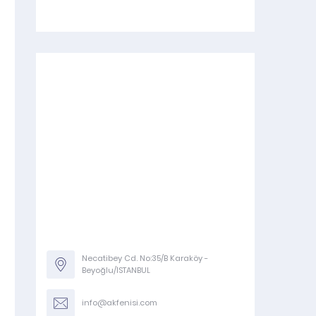
Necatibey Cd. No:35/B Karaköy -
Beyoğlu/İSTANBUL
info@akfenisi.com