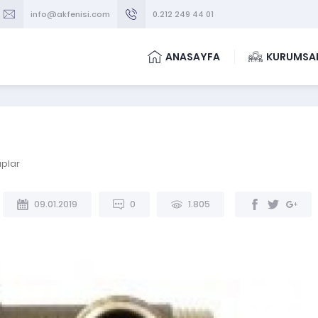
info@akfenisi.com
0.212 249 44 01
ANASAYFA
KURUMSA
uplar
09.01.2019
0
1.805
EMNIYET VENTILLERI
-
KOMBİ YEDEK PAR
EMNIYET VENTILI GEÇME 1/2 BA