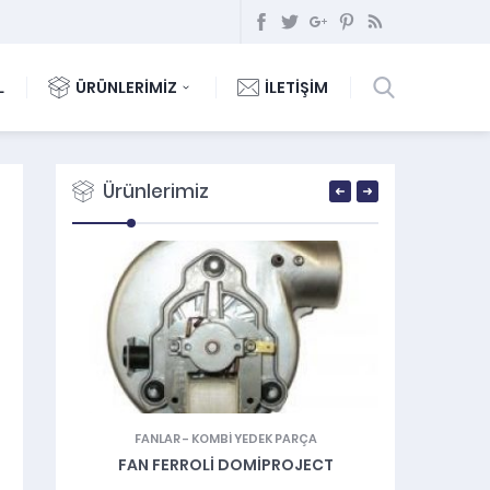
L
ÜRÜNLERİMİZ
İLETİŞİM
Ürünlerimiz
ÇA
FANLAR
-
KOMBİ YEDEK PARÇA
BASINÇ VE S
YMAK
FAN FERROLI DOMIPROJECT