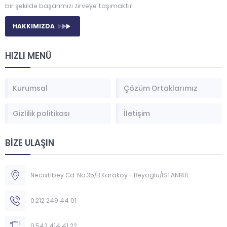
bir şekilde başarımızı zirveye taşımaktır.
HAKKIMIZDA
HIZLI MENÜ
Kurumsal
Çözüm Ortaklarımız
Gizlilik politikası
İletişim
BİZE ULAŞIN
Necatibey Cd. No:35/B Karaköy - Beyoğlu/İSTANBUL
0.212 249 44 01
0.542 414 41 22