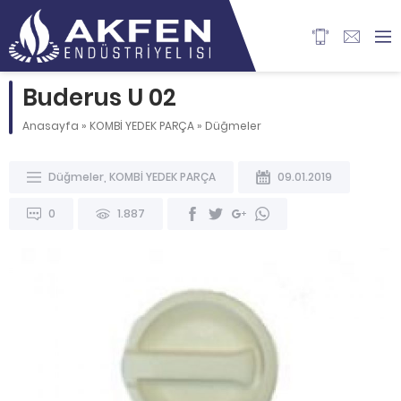
Buderus U 02
Anasayfa
»
KOMBİ YEDEK PARÇA
»
Düğmeler
Düğmeler
,
KOMBİ YEDEK PARÇA
09.01.2019
0
1.887