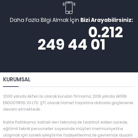
Daha Fazla Bilgi Almak İçin
Bizi Arayabilirsiniz:
0.212
249 44 01
KURUMSAL
2000 yılında Akfen Isı olarak kurulan firmamız, 2016 yılında AKFEN
ENDÜSTRİYEL ISI LTD. ŞTİ. olarak hizmet hayatına dahada güçlenerek
devam etmektedir.
Kalite Politikamız; kaliteli-ileri teknoloji ile taahhüt edilen sürede,
eğitimli teknik personeller sayesinde müşteri memnuniyetine
ulaşmak için sürekli iyileştirme faaliyetlerimiz ile çevremize duyarlı