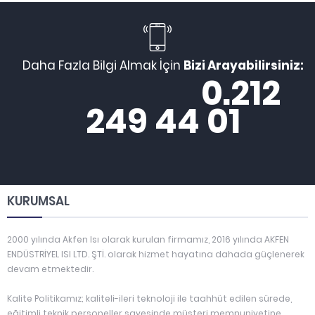
Daha Fazla Bilgi Almak İçin
Bizi Arayabilirsiniz:
0.212
249 44 01
KURUMSAL
2000 yılında Akfen Isı olarak kurulan firmamız, 2016 yılında AKFEN
ENDÜSTRİYEL ISI LTD. ŞTİ. olarak hizmet hayatına dahada güçlenerek
devam etmektedir.
Kalite Politikamız; kaliteli-ileri teknoloji ile taahhüt edilen sürede,
eğitimli teknik personeller sayesinde müşteri memnuniyetine