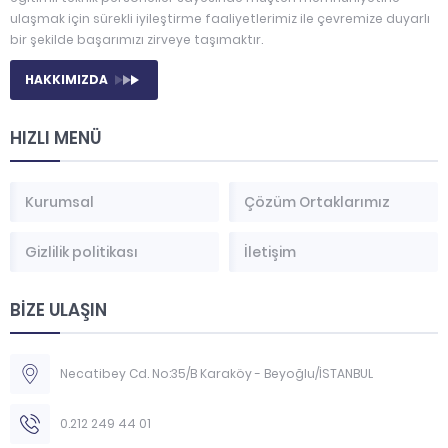
ulaşmak için sürekli iyileştirme faaliyetlerimiz ile çevremize duyarlı
bir şekilde başarımızı zirveye taşımaktır.
HAKKIMIZDA
HIZLI MENÜ
Kurumsal
Çözüm Ortaklarımız
Gizlilik politikası
İletişim
BİZE ULAŞIN
Necatibey Cd. No:35/B Karaköy - Beyoğlu/İSTANBUL
0.212 249 44 01