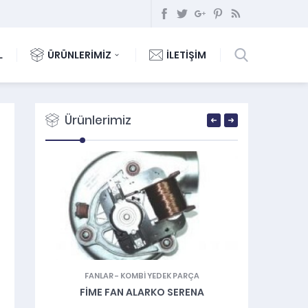
L
ÜRÜNLERİMİZ
İLETİŞİM
Ürünlerimiz
ER
FANLAR
-
KOMBİ YEDEK PARÇA
KOMBİ
FIME FAN ALARKO SERENA
YÜZE