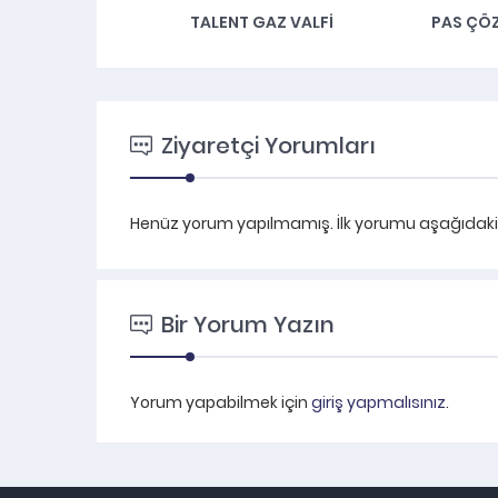
N&LUNA
TALENT GAZ VALFİ
PAS ÇÖ
Ziyaretçi Yorumları
Henüz yorum yapılmamış. İlk yorumu aşağıdaki fo
Bir Yorum Yazın
Yorum yapabilmek için
giriş yapmalısınız
.