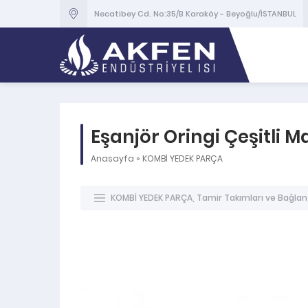
Necatibey Cd. No:35/B Karaköy - Beyoğlu/İSTANBUL
Eşanjör Oringi Çeşitli M
Anasayfa
»
KOMBİ YEDEK PARÇA
KOMBİ YEDEK PARÇA
,
Tamir Takımları ve Bağlant