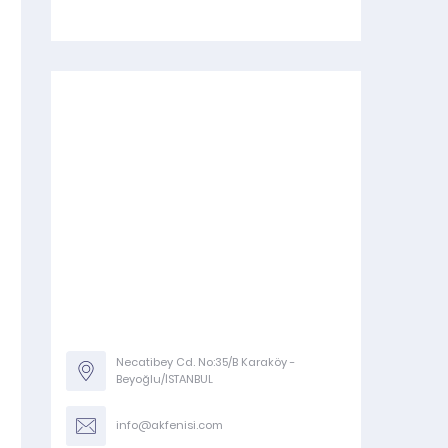
Necatibey Cd. No:35/B Karaköy -
Beyoğlu/İSTANBUL
info@akfenisi.com