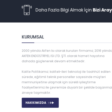
Daha Fazla Bilgi Almak İçin
Bizi Aray
KURUMSAL
2000 yılında Akfen Isı olarak kurulan firmamız, 2016 yılınd
AKFEN ENDÜSTRİYEL ISI LTD. ŞTİ. olarak hizmet hayatına
dahada güçlenerek devam etmektedir.
Kalite Politikamız; kaliteli-ileri teknoloji ile taahhüt edilen
sürede, eğitimli teknik personeller sayesinde müşteri
memnuniyetine ulaşmak için sürekli iyileştirme
faaliyetlerimiz ile çevremize duyarlı bir şekilde başarımız
zirveye taşımaktır.
HAKKIMIZDA