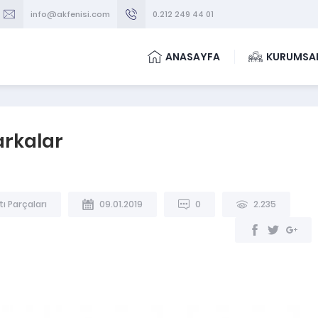
info@akfenisi.com
0.212 249 44 01
ANASAYFA
KURUMSA
arkalar
ı Parçaları
09.01.2019
0
2.235
KOMBİ YEDEK PARÇA
-
PLAKA EŞANJÖRL
BOSCH