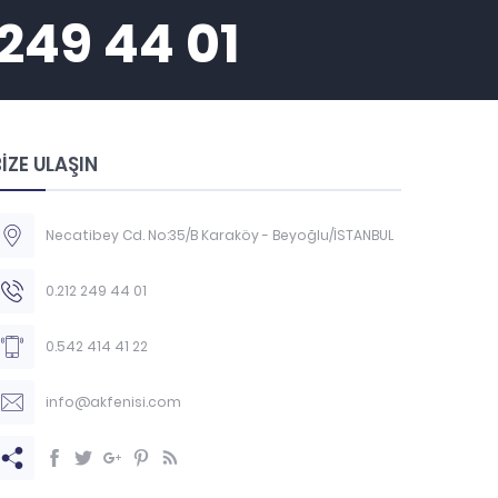
 249 44 01
İZE ULAŞIN
Necatibey Cd. No:35/B Karaköy - Beyoğlu/İSTANBUL
0.212 249 44 01
0.542 414 41 22
info@akfenisi.com