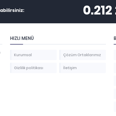
0.212
abilirsiniz:
HIZLI MENÜ
B
a
Kurumsal
Çözüm Ortaklarımız
Gizlilik politikası
İletişim
ı