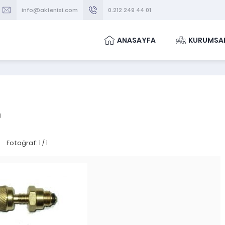
info@akfenisi.com
0.212 249 44 01
ANASAYFA
KURUMSA
U
Fotoğraf: 1 / 1
HAVA PURJÖRLERI
-
KOMBİ YEDEK PAR
TS HAVA PURJÖRÜ 5302 3/8 ÇEŞI
MARKALAR