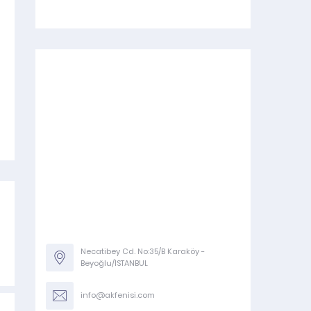
Necatibey Cd. No:35/B Karaköy -
Beyoğlu/İSTANBUL
info@akfenisi.com