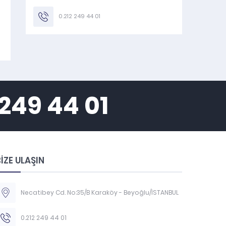
0.212 249 44 01
 249 44 01
İZE ULAŞIN
Necatibey Cd. No:35/B Karaköy - Beyoğlu/İSTANBUL
0.212 249 44 01