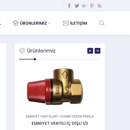
L
ÜRÜNLERİMİZ
İLETİŞİM
Ürünlerimiz
ÇA
EMNIYET VENTILLERI
-
KOMBİ YEDEK PARÇA
GAZ V
TLI
EMNIYET VENTILI İÇ DIŞLI 1/2