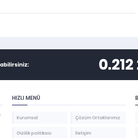
0.212
abilirsiniz:
HIZLI MENÜ
B
a
Kurumsal
Çözüm Ortaklarımız
Gizlilik politikası
İletişim