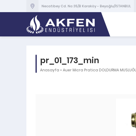
Necatibey Cd. No:35/B Karaköy - Beyoğlu/İSTANBUL
pr_01_173_min
Anasayfa
»
Auer Micra Pratica DOLDURMA MUSLUĞ