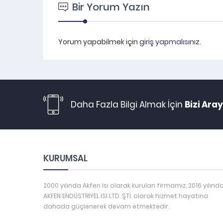
Bir Yorum Yazın
Yorum yapabilmek için
giriş yapmalısınız
.
Daha Fazla Bilgi Almak İçin
Bizi Aray
KURUMSAL
2000 yılında Akfen Isı olarak kurulan firmamız, 2016 yılınd
AKFEN ENDÜSTRİYEL ISI LTD. ŞTİ. olarak hizmet hayatına
dahada güçlenerek devam etmektedir.