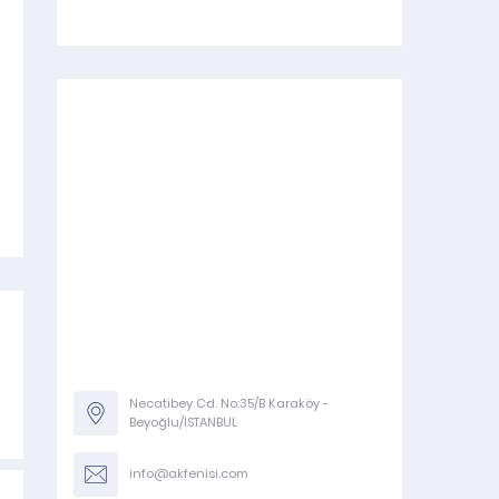
Necatibey Cd. No:35/B Karaköy -
Beyoğlu/İSTANBUL
info@akfenisi.com