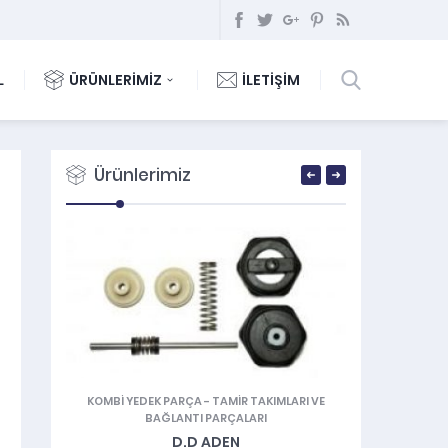
L
ÜRÜNLERİMİZ
İLETİŞİM
Ürünlerimiz
 VE
KOMBİ YEDEK PARÇA
-
TAMIR TAKIMLARI VE
BASINÇ VE S
BAĞLANTI PARÇALARI
AK
D.D ADEN
TER