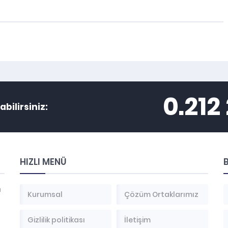
0.212
abilirsiniz:
HIZLI MENÜ
B
a
Kurumsal
Çözüm Ortaklarımız
Gizlilik politikası
İletişim