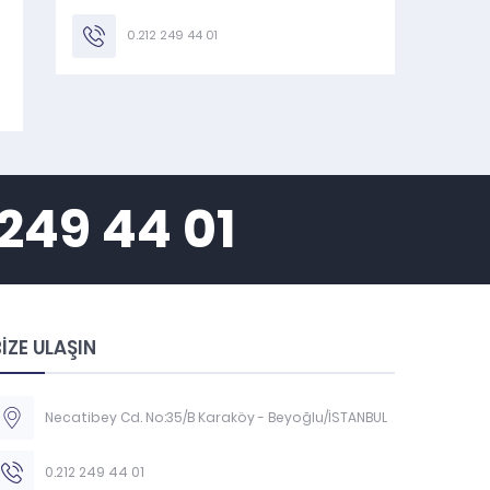
0.212 249 44 01
 249 44 01
İZE ULAŞIN
Necatibey Cd. No:35/B Karaköy - Beyoğlu/İSTANBUL
0.212 249 44 01