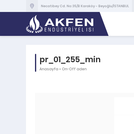
Necatibey Cd. No:35/B Karaköy - Beyoğlu/İSTANBUL
pr_01_255_min
Anasayfa
»
On-Off aden