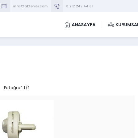
info@akfenisi.com
0.212 249 44 01
ANASAYFA
KURUMSA
Fotoğraf: 1 / 1
KOMBİ YEDEK PARÇA
-
TAMIR TAKIMLARI
BAĞLANTI PARÇALARI
EŞANJÖR ORING TAKIMI BAYM