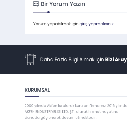
Bir Yorum Yazın
Yorum yapabilmek için
giriş yapmalısınız
.
Daha Fazla Bilgi Almak İçin
Bizi Aray
KURUMSAL
2000 yılında Akfen Isı olarak kurulan firmamız, 2016 yılınd
AKFEN ENDÜSTRİYEL ISI LTD. ŞTİ. olarak hizmet hayatına
dahada güçlenerek devam etmektedir.