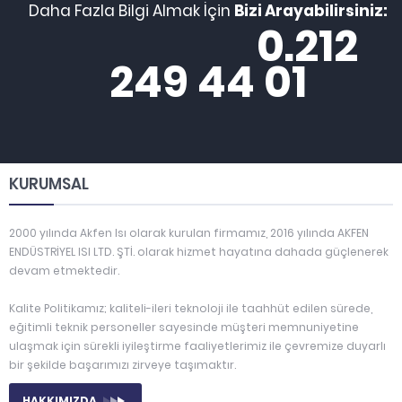
Daha Fazla Bilgi Almak İçin
Bizi Arayabilirsiniz:
0.212
249 44 01
KURUMSAL
2000 yılında Akfen Isı olarak kurulan firmamız, 2016 yılında AKFEN
ENDÜSTRİYEL ISI LTD. ŞTİ. olarak hizmet hayatına dahada güçlenerek
devam etmektedir.
Kalite Politikamız; kaliteli-ileri teknoloji ile taahhüt edilen sürede,
eğitimli teknik personeller sayesinde müşteri memnuniyetine
ulaşmak için sürekli iyileştirme faaliyetlerimiz ile çevremize duyarlı
bir şekilde başarımızı zirveye taşımaktır.
HAKKIMIZDA