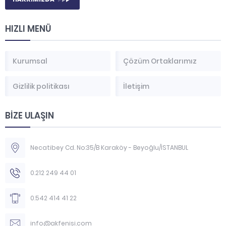
HIZLI MENÜ
Kurumsal
Çözüm Ortaklarımız
Gizlilik politikası
İletişim
BİZE ULAŞIN
Necatibey Cd. No:35/B Karaköy - Beyoğlu/İSTANBUL
0.212 249 44 01
0.542 414 41 22
info@akfenisi.com