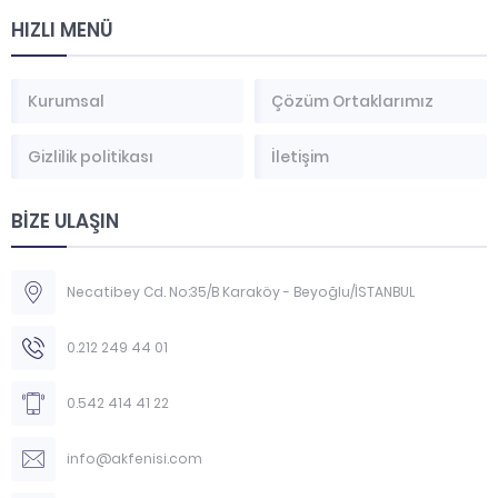
HIZLI MENÜ
Kurumsal
Çözüm Ortaklarımız
Gizlilik politikası
İletişim
BİZE ULAŞIN
Necatibey Cd. No:35/B Karaköy - Beyoğlu/İSTANBUL
0.212 249 44 01
0.542 414 41 22
info@akfenisi.com