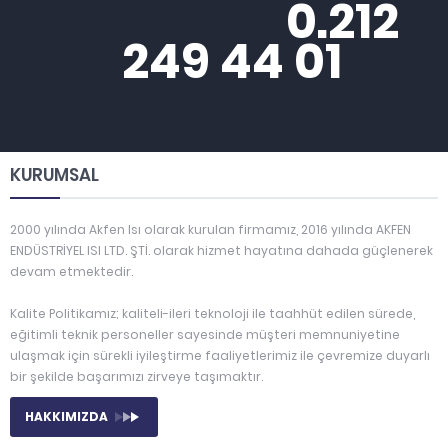
0.212
249 44 01
KURUMSAL
2000 yılında Akfen Isı olarak kurulan firmamız, 2016 yılında AKFEN
ENDÜSTRİYEL ISI LTD. ŞTİ. olarak hizmet hayatına dahada güçlenerek
devam etmektedir.
Kalite Politikamız; kaliteli-ileri teknoloji ile taahhüt edilen sürede,
eğitimli teknik personeller sayesinde müşteri memnuniyetine
ulaşmak için sürekli iyileştirme faaliyetlerimiz ile çevremize duyarlı
bir şekilde başarımızı zirveye taşımaktır.
HAKKIMIZDA