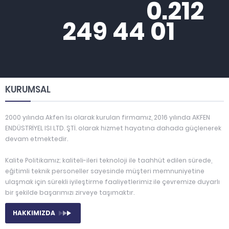
0.212
249 44 01
KURUMSAL
2000 yılında Akfen Isı olarak kurulan firmamız, 2016 yılında AKFEN
ENDÜSTRİYEL ISI LTD. ŞTİ. olarak hizmet hayatına dahada güçlenerek
devam etmektedir.
Kalite Politikamız; kaliteli-ileri teknoloji ile taahhüt edilen sürede,
eğitimli teknik personeller sayesinde müşteri memnuniyetine
ulaşmak için sürekli iyileştirme faaliyetlerimiz ile çevremize duyarlı
bir şekilde başarımızı zirveye taşımaktır.
HAKKIMIZDA