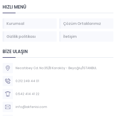
HIZLI MENÜ
Kurumsal
Çözüm Ortaklarımız
Gizlilik politikası
İletişim
BİZE ULAŞIN
Necatibey Cd. No:35/B Karaköy - Beyoğlu/İSTANBUL
0.212 249 44 01
0.542 414 41 22
info@akfenisi.com