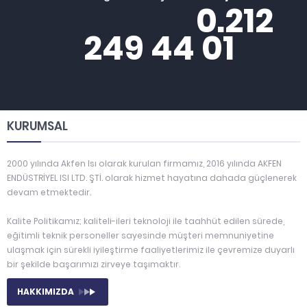
0.212
249 44 01
KURUMSAL
2000 yılında Akfen Isı olarak kurulan firmamız, 2016 yılında AKFEN
ENDÜSTRİYEL ISI LTD. ŞTİ. olarak hizmet hayatına dahada güçlenerek
devam etmektedir.
Kalite Politikamız; kaliteli-ileri teknoloji ile taahhüt edilen sürede,
eğitimli teknik personeller sayesinde müşteri memnuniyetine
ulaşmak için sürekli iyileştirme faaliyetlerimiz ile çevremize duyarlı
bir şekilde başarımızı zirveye taşımaktır.
HAKKIMIZDA