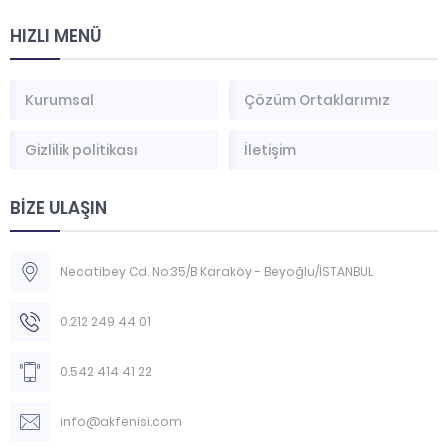
HIZLI MENÜ
Kurumsal
Çözüm Ortaklarımız
Gizlilik politikası
İletişim
BİZE ULAŞIN
Necatibey Cd. No:35/B Karaköy - Beyoğlu/İSTANBUL
0.212 249 44 01
0.542 414 41 22
info@akfenisi.com