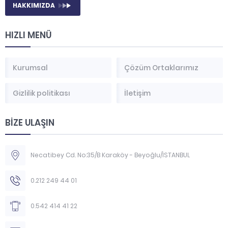
HAKKIMIZDA
HIZLI MENÜ
Kurumsal
Çözüm Ortaklarımız
Gizlilik politikası
İletişim
BİZE ULAŞIN
Necatibey Cd. No:35/B Karaköy - Beyoğlu/İSTANBUL
0.212 249 44 01
0.542 414 41 22