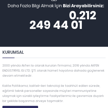
Daha Fazla Bilgi Almak İçin
Bizi Arayabilirsiniz:
0.212
249 44 01
KURUMSAL
2000 yılında Akfen Isı olarak kurulan firmamız, 2016 yılında AKFEN
ENDÜSTRİYEL ISI LTD. ŞTİ. olarak hizmet hayatına dahada güçlenerek
devam etmektedir.
Kalite Politikamız; kaliteli-ileri teknoloji ile taahhüt edilen sürede,
eğitimli teknik personeller sayesinde müşteri memnuniyetine
ulaşmak için sürekli iyileştirme faaliyetlerimiz ile çevremize duyarlı
bir şekilde başarımızı zirveye taşımaktır.