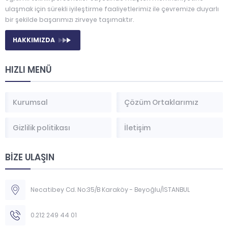
ulaşmak için sürekli iyileştirme faaliyetlerimiz ile çevremize duyarlı
bir şekilde başarımızı zirveye taşımaktır.
HAKKIMIZDA
HIZLI MENÜ
Kurumsal
Çözüm Ortaklarımız
Gizlilik politikası
İletişim
BİZE ULAŞIN
Necatibey Cd. No:35/B Karaköy - Beyoğlu/İSTANBUL
0.212 249 44 01