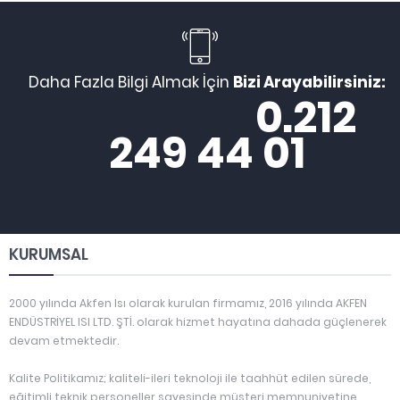
Daha Fazla Bilgi Almak İçin
Bizi Arayabilirsiniz:
0.212
249 44 01
KURUMSAL
2000 yılında Akfen Isı olarak kurulan firmamız, 2016 yılında AKFEN
ENDÜSTRİYEL ISI LTD. ŞTİ. olarak hizmet hayatına dahada güçlenerek
devam etmektedir.
Kalite Politikamız; kaliteli-ileri teknoloji ile taahhüt edilen sürede,
eğitimli teknik personeller sayesinde müşteri memnuniyetine